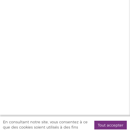
Saveur
Fruité
Contenance
100ml
PG/VG
50/50
Pays
UK
MAGASINS
PRODUITS
AIDE & SERVICES
VAPOSTORE
En consultant notre site, vous consentez à ce
Tout accepter
que des cookies soient utilisés à des fins
©