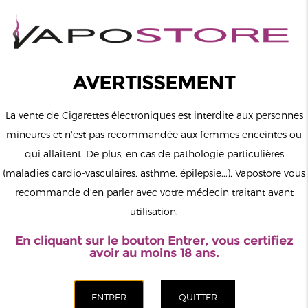
0
Connexion
AVERTISSEMENT
La vente de Cigarettes électroniques est interdite aux personnes
mineures et n'est pas recommandée aux femmes enceintes ou
qui allaitent. De plus, en cas de pathologie particulières
MENU
(maladies cardio-vasculaires, asthme, épilepsie...), Vapostore vous
recommande d'en parler avec votre médecin traitant avant
Le vapotage est une transition vers une vie sans tabac puis sans
utilisation.
dépendance à la nicotine. Ne vapotez pas si vous ne fumez pas.
En cliquant sur le bouton Entrer, vous certifiez
Accueil
>
ELiquide
>
Anglais
>
Drifter
>
Kiwi Passion Goyave
avoir au moins 18 ans.
Glacés Drifter 100ml
CATÉGORIES