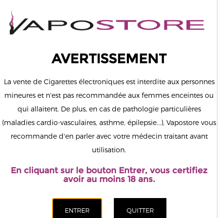
0
Connexion
AVERTISSEMENT
La vente de Cigarettes électroniques est interdite aux personnes
mineures et n'est pas recommandée aux femmes enceintes ou
qui allaitent. De plus, en cas de pathologie particulières
MENU
(maladies cardio-vasculaires, asthme, épilepsie...), Vapostore vous
recommande d'en parler avec votre médecin traitant avant
Le vapotage est une transition vers une vie sans tabac puis sans
utilisation.
dépendance à la nicotine. Ne vapotez pas si vous ne fumez pas.
En cliquant sur le bouton Entrer, vous certifiez
Accueil
>
ELiquide
>
Anglais
>
Drifter
>
Ananas Pêche Mangue
avoir au moins 18 ans.
Drifter 100ml
CATÉGORIES