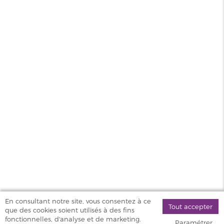
Saveur
Fruité
Contenance
100ml
PG/VG
50/50
Pays
UK
MAGASINS
PRODUITS
AIDE & SERVICES
VAPOSTORE
En consultant notre site, vous consentez à ce
Tout accepter
que des cookies soient utilisés à des fins
©
fonctionnelles, d'analyse et de marketing.
Paramétrer