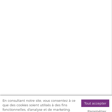
Saveur
Fruité
Contenance
50ml
PG/VG
50/50
Pays
UK
MAGASINS
PRODUITS
AIDE & SERVICES
VAPOSTORE
En consultant notre site, vous consentez à ce
Tout accepter
que des cookies soient utilisés à des fins
©
fonctionnelles, d'analyse et de marketing.
Paramétrer