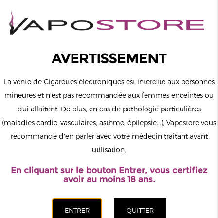
0
Connexion
AVERTISSEMENT
La vente de Cigarettes électroniques est interdite aux personnes
mineures et n'est pas recommandée aux femmes enceintes ou
qui allaitent. De plus, en cas de pathologie particulières
MENU
(maladies cardio-vasculaires, asthme, épilepsie...), Vapostore vous
recommande d'en parler avec votre médecin traitant avant
Le vapotage est une transition vers une vie sans tabac puis sans
utilisation.
dépendance à la nicotine. Ne vapotez pas si vous ne fumez pas.
En cliquant sur le bouton Entrer, vous certifiez
Accueil
>
ELiquide
>
Anglais
>
Zap Juice
>
Baies Sauvages
avoir au moins 18 ans.
Eremento Aisu Zap Juice 50ml
CATÉGORIES