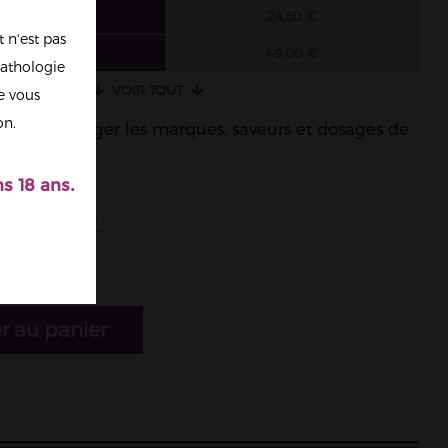
6 FIOLES
24,50 €
 n'est pas
3 FIOLES
49,00 €
athologie
VOIR TOUT
re vous
on.
ble de mélanger les marques, saveurs et dosages de
s 18 ans.
r au panier