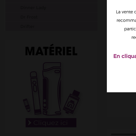
Dinner Lady
La vente 
Dr Frost
recomman
Drifter
partic
Dr Vapes
re
Joe's Juice
Just Juice
En cliqu
Reloaded Strapped
Riot Squad
T Juice
T-Max Juice
Vampire Vape
Zap Juice
Américains
Canadiens