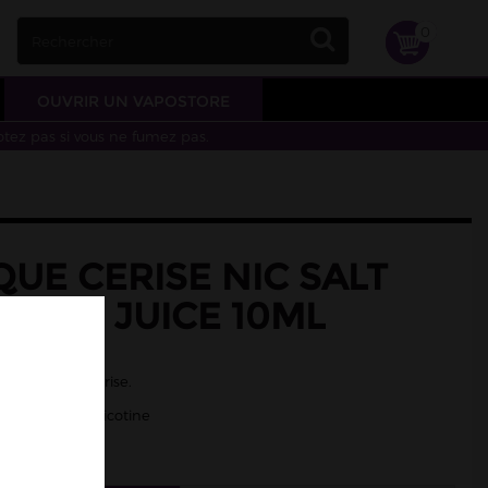
0
OUVRIR UN VAPOSTORE
otez pas si vous ne fumez pas.
UE CERISE NIC SALT
 JUST JUICE 10ML
stèque
tèque et de cerise.
/50 - Sels de nicotine