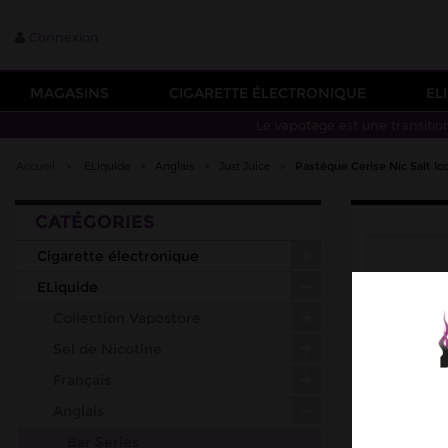
Connexion
MAGASINS
CIGARETTE ÉLECTRONIQUE
EL
Le vapotage est une transitio
Accueil
>
ELiquide
>
Anglais
>
Just Juice
>
Pastèque Cerise Nic Salt Ic
CATÉGORIES
Cigarette électronique
ELiquide
Collection Vapostore
Sel de Nicotine
Français
Anglais
Bar Series