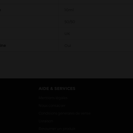
e
10ml
50/50
UK
tine
Oui
AIDE & SERVICES
Mentions légales
Nous contacter
Conditions générales de vente
Livraison
Retourner un produit