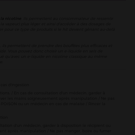
 la nicotine
. Ils permettent au consommateur de ressentir
la vapeur) plus léger et ainsi d'accéder à des dosages de
er pour ce type de produits si le hit devient gênant au-delà
, ils permettent de prendre des bouffées plus efficaces et
ide. Vous pouvez donc choisir un e-liquide en sels de
énué qu’avec un e-liquide en nicotine classique au même
e.
cas d'ingestion
ctions. / En cas de consultation d'un médecin, garder à
Se laver les mains soigneusement après manipulation / Ne pas
-POISON ou un médecin en cas de malaise / Rincer la
tion
ltation d'un médecin, garder à disposition le récipient ou
sement après manipulation / Ne pas manger, boire ou fumer