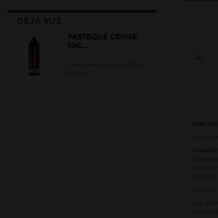
Chinois
DÉJÀ VUS
Malaisiens
Belges
PASTÈQUE CERISE
NIC...
Italiens
Des saveurs de pastèque
Suisses
et de...
Matériel
DIY
Accessoires
Précaut
Attentio
Conseil
disposit
manger,
bouche
Danger 
Lire att
l'étiqu