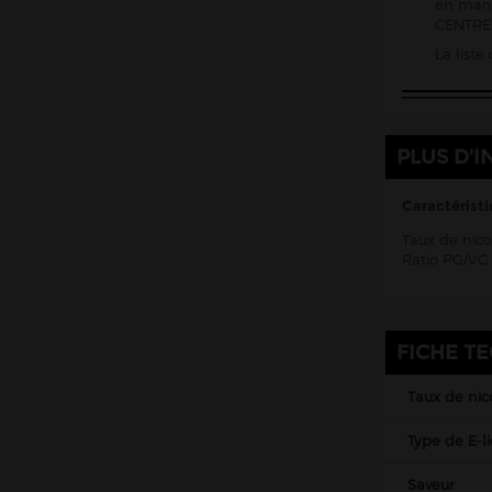
en mani
CENTRE 
La list
PLUS D'I
Caractéristi
Taux de nico
Ratio PG/VG 
FICHE T
Taux de nic
Type de E-l
Saveur