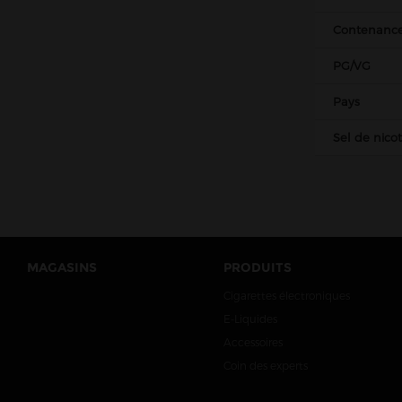
Contenanc
PG/VG
Pays
Sel de nico
MAGASINS
PRODUITS
Cigarettes électroniques
E-Liquides
Accessoires
Coin des experts