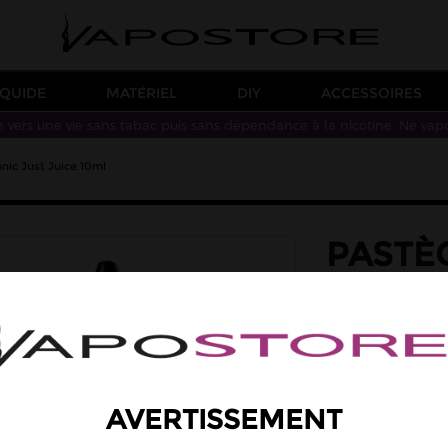
IQUIDE
MATÉRIEL
DIY
ACCESSOIRES
n vers une vie sans tabac puis sans dépendance à la nicotine. Ne vap
onic Just Juice 10ml
PASTÈQ
ICONIC
saveur: cerise, pa
Des saveurs de pas
Taux de PG/VG : 50
4,90 €
AVERTISSEMENT