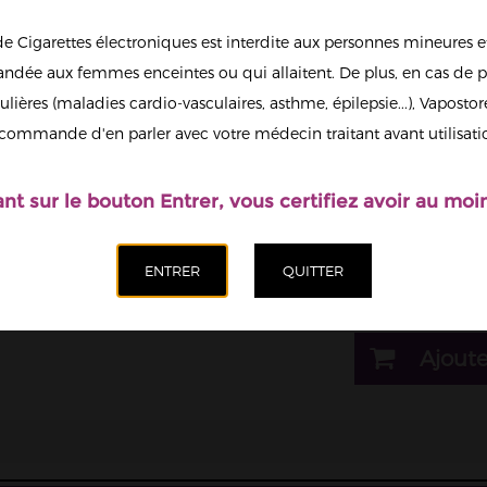
de Cigarettes électroniques est interdite aux personnes mineures et
1
dée aux femmes enceintes ou qui allaitent. De plus, en cas de p
ulières (maladies cardio-vasculaires, asthme, épilepsie...), Vaposto
Afficher en
commande d'en parler avec votre médecin traitant avant utilisati
grand
Il est possi
nicotine.
ant sur le bouton Entrer, vous certifiez avoir au moin
Dosage nicotine
11mg
Quantité
Ajoute