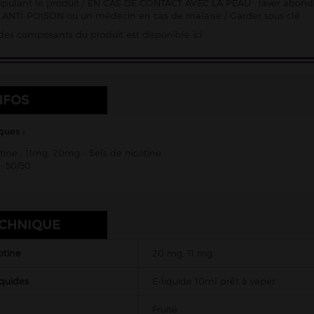
pulant le produit / EN CAS DE CONTACT AVEC LA PEAU : laver abon
ANTI-POISON ou un médecin en cas de malaise / Garder sous clé
e des composants du produit est
disponible ici
NFOS
ques :
tine : 11mg, 20mg - Sels de nicotine
: 50/50
ECHNIQUE
otine
20 mg, 11 mg
iquides
E-liquide 10ml prêt à vaper
Fruité