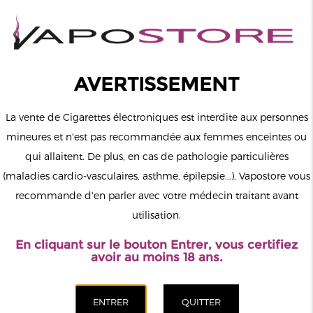
0
Connexion
AVERTISSEMENT
La vente de Cigarettes électroniques est interdite aux personnes
mineures et n'est pas recommandée aux femmes enceintes ou
qui allaitent. De plus, en cas de pathologie particulières
MENU
(maladies cardio-vasculaires, asthme, épilepsie...), Vapostore vous
recommande d'en parler avec votre médecin traitant avant
Le vapotage est une transition vers une vie sans tabac puis sans
utilisation.
dépendance à la nicotine. Ne vapotez pas si vous ne fumez pas.
En cliquant sur le bouton Entrer, vous certifiez
Accueil
>
ELiquide
>
Américains
>
Ruthless
>
Wild Berrylicious
avoir au moins 18 ans.
Nic Salt BarSaltz Ruthless 10ml
CATÉGORIES