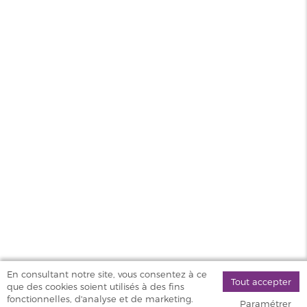
PG/VG
50/50
Pays
USA
Sel de
Oui
nicotine
MAGASINS
PRODUITS
AIDE & SERVICES
VAPOSTORE
En consultant notre site, vous consentez à ce
Tout accepter
que des cookies soient utilisés à des fins
©
fonctionnelles, d'analyse et de marketing.
Paramétrer
2026 Vapostore