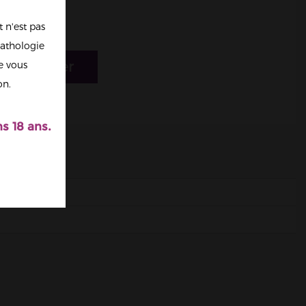
 n'est pas
athologie
r au panier
re vous
on.
s 18 ans.