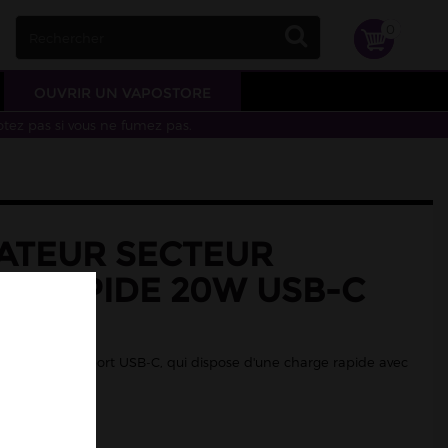
0
OUVRIR UN VAPOSTORE
otez pas si vous ne fumez pas.
ATEUR SECTEUR
E RAPIDE 20W USB-C
 équipé d'un port USB-C, qui dispose d'une charge rapide avec
20W.