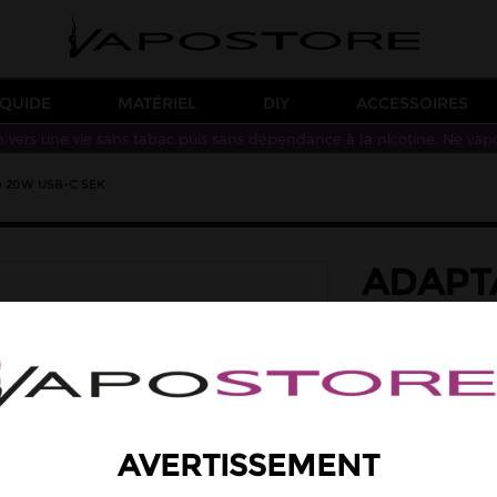
IQUIDE
MATÉRIEL
DIY
ACCESSOIRES
n vers une vie sans tabac puis sans dépendance à la nicotine. Ne vap
de 20W USB-C SEK
ADAPT
CHARG
SEK
Adaptateur secteur
une puissance de 
9,90 €
AVERTISSEMENT