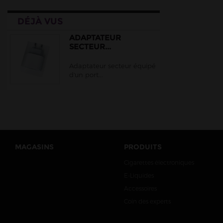
DÉJÀ VUS
ADAPTATEUR
SECTEUR...
Adaptateur secteur équipé
d'un port...
MAGASINS
PRODUITS
Cigarettes électroniques
E-Liquides
Accessoires
Coin des experts