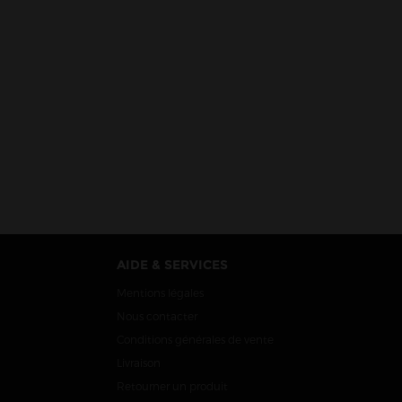
AIDE & SERVICES
Mentions légales
Nous contacter
Conditions générales de vente
Livraison
Retourner un produit