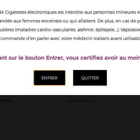
Quantité
de Cigarettes électroniques est interdite aux personnes mineures et
dée aux femmes enceintes ou qui allaitent. De plus, en cas de p
Ajoute
ulières (maladies cardio-vasculaires, asthme, épilepsie...), Vaposto
Afficher en
commande d'en parler avec votre médecin traitant avant utilisati
grand
ant sur le bouton Entrer, vous certifiez avoir au moin
ECHNIQUE
Accessoire | Adaptateurs
ssoire
Adaptateurs