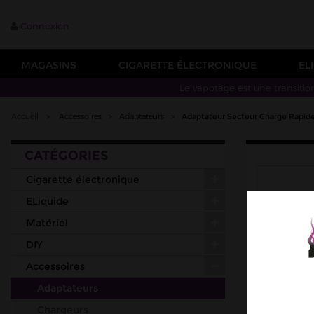
Connexion
MAGASINS
CIGARETTE ÉLECTRONIQUE
EL
Le vapotage est une transitio
Accueil
>
Accessoires
>
Adaptateurs
>
Adaptateur Secteur Charge Rapi
CATÉGORIES
Cigarette électronique
ELiquide
Matériel
DIY
Accessoires
Adaptateurs
Chargeurs