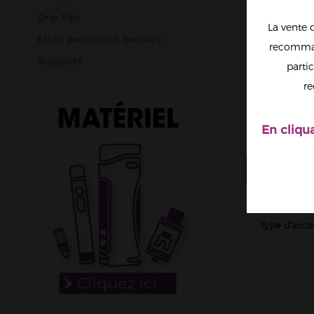
Drip Tips
La vente 
Etuis, pochettes, boitiers
recomman
Supports
partic
Verres
re
Pièces de rechange
En cliqu
FICHE T
Type
Type d'acce