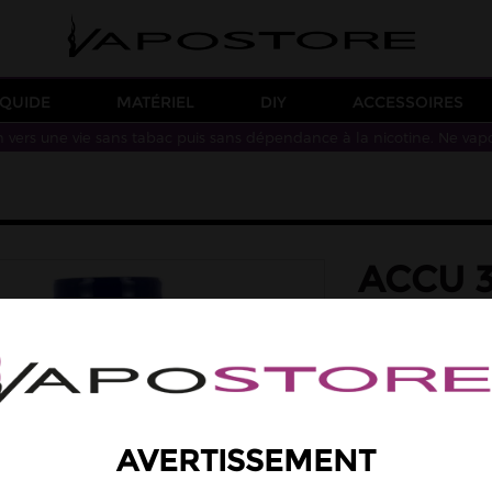
IQUIDE
MATÉRIEL
DIY
ACCESSOIRES
n vers une vie sans tabac puis sans dépendance à la nicotine. Ne vap
ACCU 3
VAP P
Accu 21700 3
0A
en
9,90 €
Quantité
AVERTISSEMENT