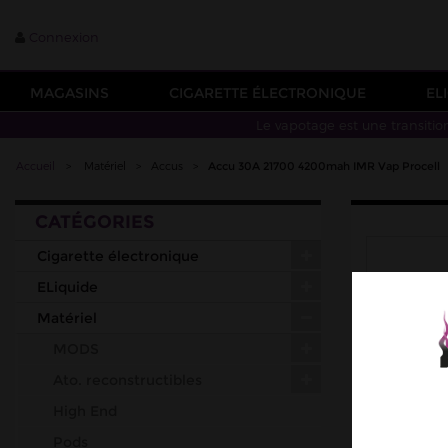
Connexion
MAGASINS
CIGARETTE ÉLECTRONIQUE
EL
Le vapotage est une transitio
Accueil
>
Matériel
>
Accus
>
Accu 30A 21700 4200mah IMR Vap Procell
CATÉGORIES
Cigarette électronique
ELiquide
Matériel
MODS
Ato. reconstructibles
High End
Pods