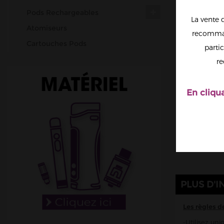
Pods Rechargeables
La vente 
Atomiseurs
recomman
Cartouches Pods
partic
Résistances (mèches)
re
Accus
Outils & Entretiens
En cliqu
Cotons
Fil résistif
Set-up complets
Résistances pré-faites
DIY
Accessoires
PLUS D'I
Les règles d
-Utilisez un