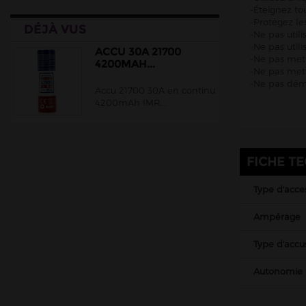
-Éteignez to
-Protégez le
DÉJÀ VUS
-Ne pas uti
-Ne pas util
ACCU 30A 21700
-Ne pas met
4200MAH...
-Ne pas mett
-Ne pas démo
Accu 21700 30A en continu
4200mAh IMR...
FICHE T
Type d'acce
Ampérage
Type d'accu
Autonomie