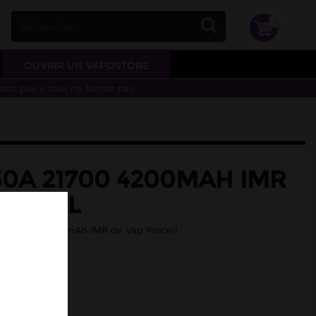
0
OUVRIR UN VAPOSTORE
otez pas si vous ne fumez pas.
0A 21700 4200MAH IMR
ROCELL
 continu 4200mAh IMR de Vap Procell.