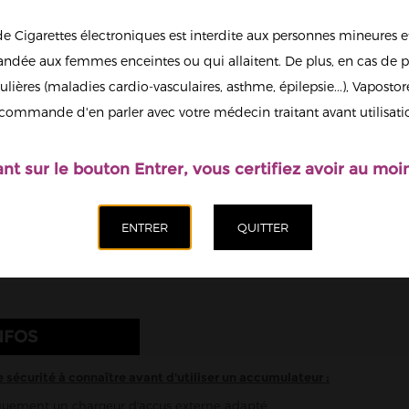
de Cigarettes électroniques est interdite aux personnes mineures et
Ajoute
dée aux femmes enceintes ou qui allaitent. De plus, en cas de p
ulières (maladies cardio-vasculaires, asthme, épilepsie...), Vaposto
Afficher en
commande d'en parler avec votre médecin traitant avant utilisati
grand
ant sur le bouton Entrer, vous certifiez avoir au moin
NFOS
e sécurité à connaître avant d'utiliser un accumulateur :
iquement un chargeur d'accus externe adapté