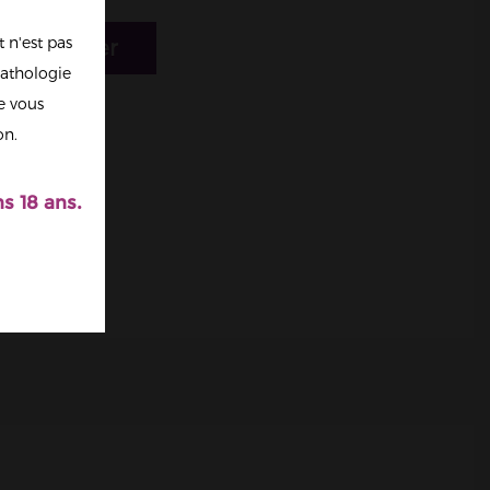
 n'est pas
r au panier
athologie
re vous
on.
s 18 ans.