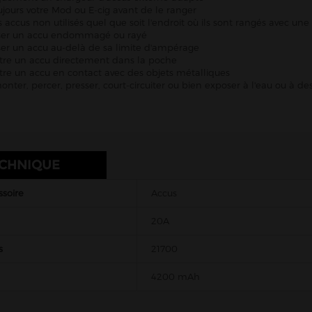
ujours votre Mod ou E-cig avant de le ranger
s accus non utilisés quel que soit l'endroit où ils sont rangés avec un
liser un accu endommagé ou rayé
iser un accu au-delà de sa limite d'ampérage
tre un accu directement dans la poche
re un accu en contact avec des objets métalliques
nter, percer, presser, court-circuiter ou bien exposer à l'eau ou à d
ECHNIQUE
ssoire
Accus
20A
s
21700
4200 mAh