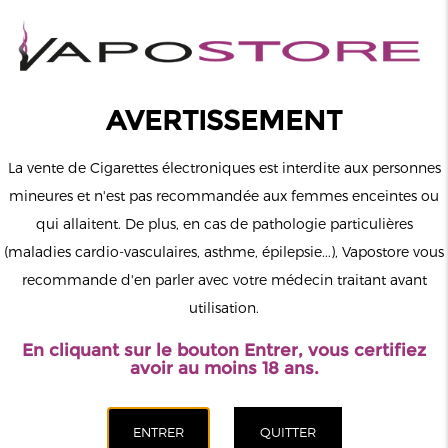
0
Connexion
AVERTISSEMENT
La vente de Cigarettes électroniques est interdite aux personnes
mineures et n'est pas recommandée aux femmes enceintes ou
qui allaitent. De plus, en cas de pathologie particulières
MENU
(maladies cardio-vasculaires, asthme, épilepsie...), Vapostore vous
recommande d'en parler avec votre médecin traitant avant
Le vapotage est une transition vers une vie sans tabac puis sans
utilisation.
dépendance à la nicotine. Ne vapotez pas si vous ne fumez pas.
En cliquant sur le bouton Entrer, vous certifiez
Accueil
>
ELiquide
>
Français
>
Cloud Vapor
avoir au moins 18 ans.
CATÉGORIES