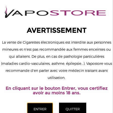
0
Connexion
AVERTISSEMENT
La vente de Cigarettes électroniques est interdite aux personnes
mineures et n'est pas recommandée aux femmes enceintes ou
qui allaitent. De plus, en cas de pathologie particulières
MENU
(maladies cardio-vasculaires, asthme, épilepsie...), Vapostore vous
recommande d'en parler avec votre médecin traitant avant
Le vapotage est une transition vers une vie sans tabac puis sans
utilisation.
dépendance à la nicotine. Ne vapotez pas si vous ne fumez pas.
En cliquant sur le bouton Entrer, vous certifiez
Accueil
>
ELiquide
>
Français
>
Cloud Vapor
>
Call Of Vape
avoir au moins 18 ans.
CATÉGORIES