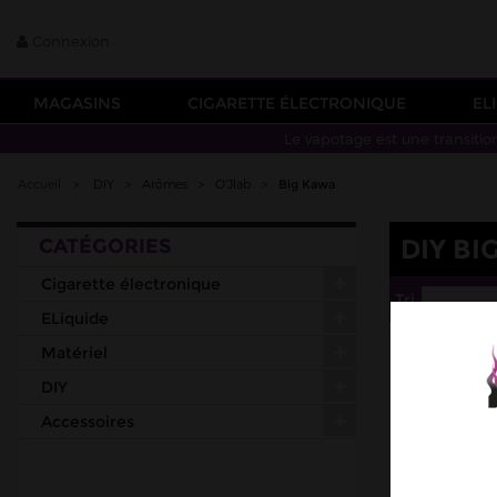
Connexion
MAGASINS
CIGARETTE ÉLECTRONIQUE
EL
Le vapotage est une transitio
Accueil
>
DIY
>
Arômes
>
O'Jlab
>
Big Kawa
DIY BI
CATÉGORIES
Cigarette électronique
Tri
--
ELiquide
Matériel
DIY
Accessoires