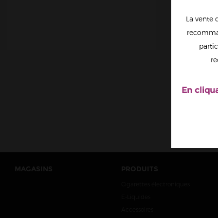
La vente 
recomman
partic
B
CONCE
re
En cliqu
MAGASINS
PRODUITS
Cigarettes électroniques
E-Liquides
Accessoires