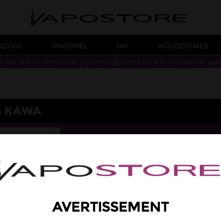
IQUIDE
MATÉRIEL
DIY
ACCESSOIRES
n vers une vie sans tabac puis sans dépendance à la nicotine. Ne vap
G KAWA
AVERTISSEMENT