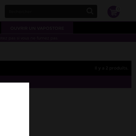
0
OUVRIR UN VAPOSTORE
otez pas si vous ne fumez pas.
Il y a 2 produits.