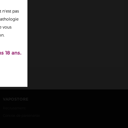
 n'est pas
athologie
re vous
on.
s 18 ans.
VAPOSTORE
Recrutement
Contrat de partenariat