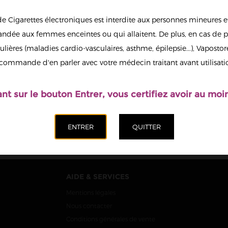
de Cigarettes électroniques est interdite aux personnes mineures et
dée aux femmes enceintes ou qui allaitent. De plus, en cas de p
ulières (maladies cardio-vasculaires, asthme, épilepsie...), Vaposto
IG KAWA
CAFÉ NOISETTE
NTRÉ O'JLAB
CONCENTRÉ BIG
commande d'en parler avec votre médecin traitant avant utilisati
30ML
KAWA O'JLAB 30ML
12,90 €
12,90 €
ant sur le bouton Entrer, vous certifiez avoir au moin
AIDE & SERVICES
Mentions légales
Nous contacter
Conditions générales de vente