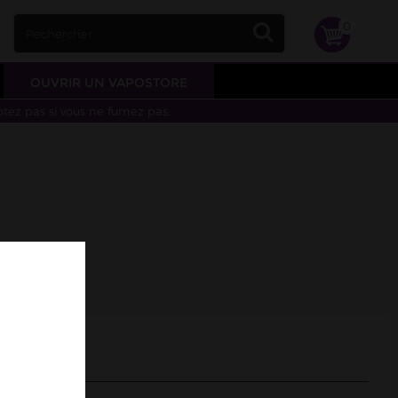
0
OUVRIR UN VAPOSTORE
otez pas si vous ne fumez pas.