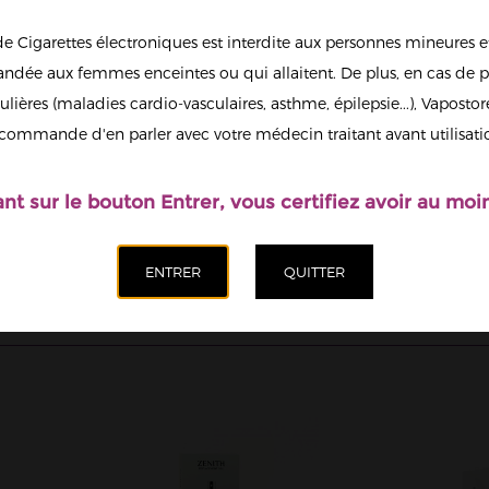
de Cigarettes électroniques est interdite aux personnes mineures et
dée aux femmes enceintes ou qui allaitent. De plus, en cas de p
ulières (maladies cardio-vasculaires, asthme, épilepsie...), Vaposto
commande d'en parler avec votre médecin traitant avant utilisati
ant sur le bouton Entrer, vous certifiez avoir au moin
 EZ TUBE 40W 2100MAH (+ ATO ZENITH M 4ML) IN