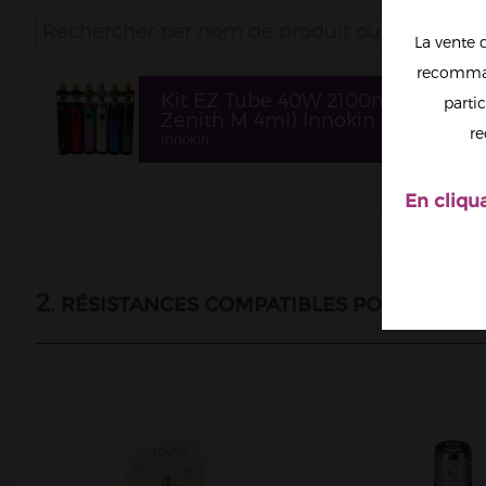
La vente 
recomman
Kit EZ Tube 40W 2100mah (+ ato
partic
Zenith M 4ml) Innokin
re
Innokin
En cliqu
2.
KIT
RÉSISTANCES COMPATIBLES POUR :