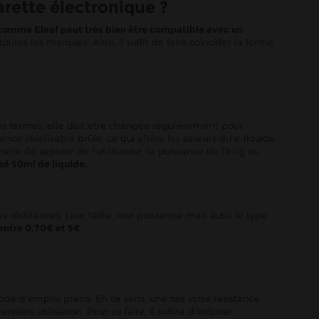
arette électronique ?
 comme Eleaf peut très bien être compatible avec un
s les marques. Ainsi, il suffit de faire coïncider la forme
res termes, elle doit être changée régulièrement pour
 inutilisable brûle, ce qui altère les saveurs du e-liquide.
re de vapoter de l’utilisateur, la puissance de l’ecig ou
sé 50ml de liquide.
 résistances. Leur taille, leur puissance mais aussi le type
 entre 0.70€ et 5€
.
mode d’emploi précis. En ce sens, une fois votre résistance
mière utilisation. Pour ce faire, il suffira d’imbiber