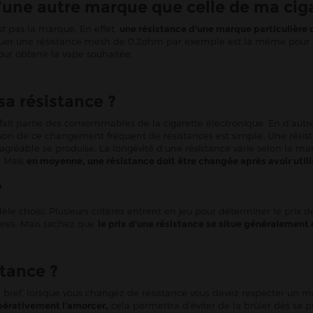
 d’une autre marque que celle de ma cig
st pas la marque. En effet,
une résistance d’une marque particulière
quer une résistance mesh de 0.2ohm par exemple est la même pour toute
 pour obtenir la vape souhaitée.
a résistance ?
e fait partie des consommables de la cigarette électronique. En d’aut
on de ce changement fréquent de résistances est simple. Une résistance
éable se produise. La longévité d’une résistance varie selon la maniè
. Mais
en moyenne, une résistance doit être changée après avoir utili
?
 choisi. Plusieurs critères entrent en jeu pour déterminer le prix des
nières. Mais sachez que
le prix d’une résistance se situe généralement
tance ?
x. En bref, lorsque vous changez de résistance vous devez respecter un 
érativement l’amorcer,
cela permettra d’éviter de la brûler dès sa pre