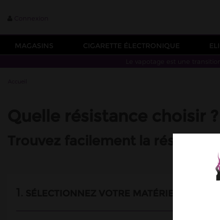
Connexion
MAGASINS
CIGARETTE ÉLECTRONIQUE
EL
Le vapotage est une transitio
Accueil
Quelle résistance choisir ?
Trouvez facilement la résistanc
1.
SÉLECTIONNEZ VOTRE MATÉRIEL