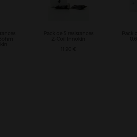
stances
Pack de 5 resistances
Pack d
,5ohm
Z-Coil Innokin
0.
kin
11.90 €