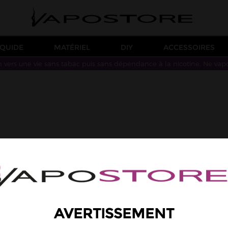
IQUIDE
MATÉRIEL
DIY
ACCESSOIRES
n vers une vie sans tabac puis sans dépendance à la nicotine. Ne vap
e associée à votre matériel
AVERTISSEMENT