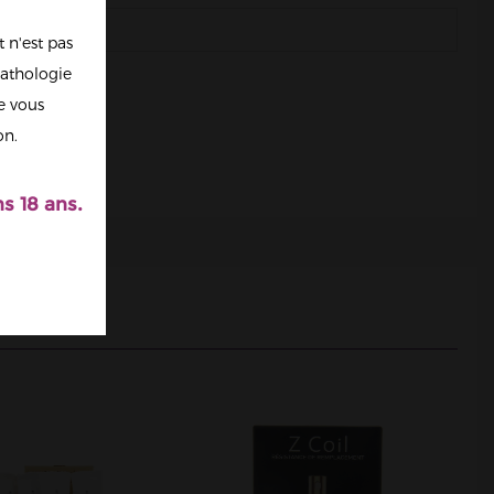
 n'est pas
athologie
re vous
on.
s 18 ans.
NOKIN