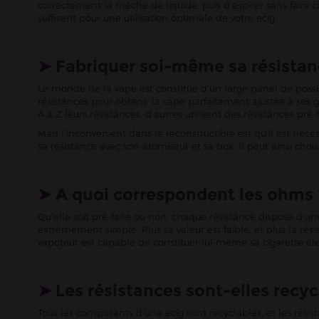
correctement la mèche de liquide, puis d’aspirer sans faire
suffisent pour une utilisation optimale de votre ecig.
➤
Fabriquer soi-même sa résistanc
Le monde de la vape est constitué d’un large panel de possib
résistances pour obtenir la vape parfaitement ajustée à ses 
A à Z leurs résistances, d’autres utilisent des résistances p
Mais l’inconvénient dans le reconstructible est qu’il est néc
sa résistance avec son atomiseur et sa box. Il peut ainsi choisi
➤
A quoi correspondent les ohms 
Qu’elle soit pré-faite ou non, chaque résistance dispose d’u
extrêmement simple. Plus sa valeur est faible, et plus la rés
vapoteur est capable de constituer lui-même sa cigarette él
➤
Les résistances sont-elles recyc
Tous les composants d’une ecig sont recyclables, et les résis