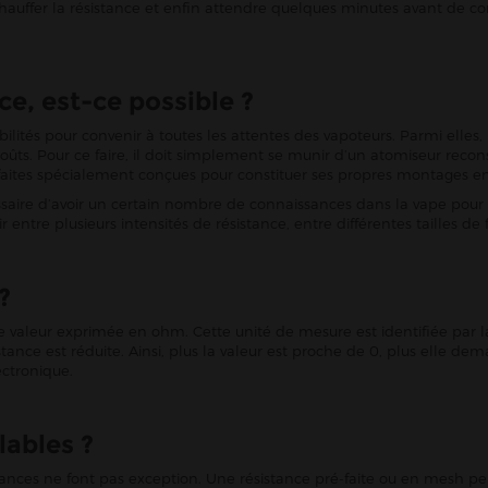
 chauffer la résistance et enfin attendre quelques minutes avant de
e, est-ce possible ?
ilités pour convenir à toutes les attentes des vapoteurs. Parmi elles
goûts. Pour ce faire, il doit simplement se munir d’un atomiseur reco
ré-faites spécialement conçues pour constituer ses propres montages en
essaire d’avoir un certain nombre de connaissances dans la vape pour r
r entre plusieurs intensités de résistance, entre différentes tailles de f
?
ne valeur exprimée en ohm. Cette unité de mesure est identifiée par l
istance est réduite. Ainsi, plus la valeur est proche de 0, plus elle 
ectronique.
lables ?
tances ne font pas exception. Une résistance pré-faite ou en mesh peu