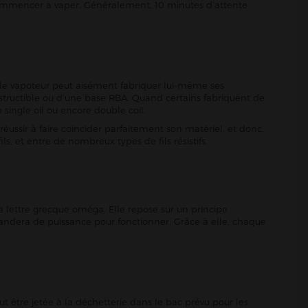
 commencer à vaper. Généralement, 10 minutes d’attente
, le vapoteur peut aisément fabriquer lui-même ses
nstructible ou d’une base RBA. Quand certains fabriquent de
 single oil ou encore double coil.
éussir à faire coïncider parfaitement son matériel, et donc,
ils, et entre de nombreux types de fils résistifs.
a lettre grecque oméga. Elle repose sur un principe
demandera de puissance pour fonctionner. Grâce à elle, chaque
t être jetée à la déchetterie dans le bac prévu pour les