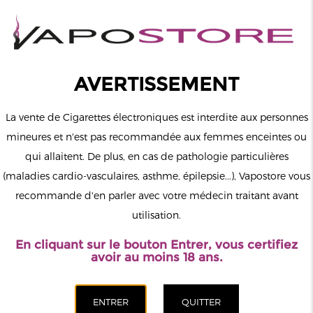
0
Connexion
AVERTISSEMENT
La vente de Cigarettes électroniques est interdite aux personnes
mineures et n'est pas recommandée aux femmes enceintes ou
qui allaitent. De plus, en cas de pathologie particulières
MENU
(maladies cardio-vasculaires, asthme, épilepsie...), Vapostore vous
recommande d'en parler avec votre médecin traitant avant
Le vapotage est une transition vers une vie sans tabac puis sans
utilisation.
dépendance à la nicotine. Ne vapotez pas si vous ne fumez pas.
En cliquant sur le bouton Entrer, vous certifiez
Accueil
avoir au moins 18 ans.
Quelle résistance