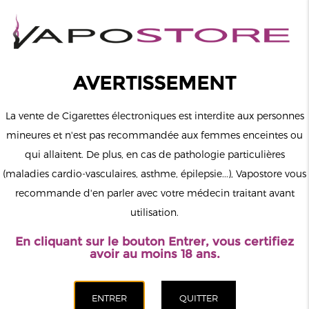
0
Connexion
AVERTISSEMENT
La vente de Cigarettes électroniques est interdite aux personnes
mineures et n'est pas recommandée aux femmes enceintes ou
qui allaitent. De plus, en cas de pathologie particulières
MENU
(maladies cardio-vasculaires, asthme, épilepsie...), Vapostore vous
recommande d'en parler avec votre médecin traitant avant
Le vapotage est une transition vers une vie sans tabac puis sans
utilisation.
dépendance à la nicotine. Ne vapotez pas si vous ne fumez pas.
En cliquant sur le bouton Entrer, vous certifiez
Accueil
>
Nos magasins de cigarette électronique
>
Grand-Est
>
avoir au moins 18 ans.
Vapostore Reims-Gambetta - Magasin De Cigarette Électronique