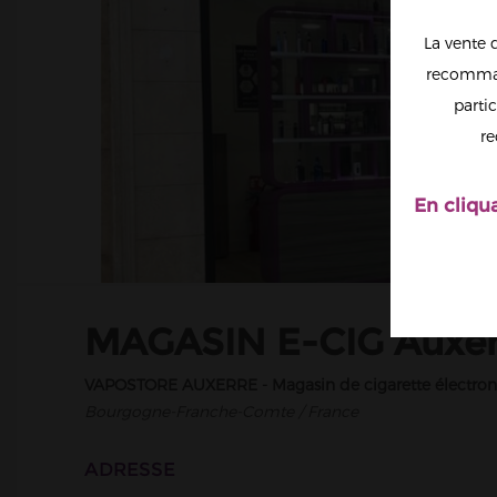
La vente 
recomman
partic
re
En cliqu
MAGASIN E-CIG Auxerr
VAPOSTORE AUXERRE - Magasin de cigarette électro
Bourgogne-Franche-Comte / France
ADRESSE