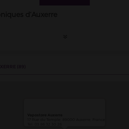
oniques d’Auxerre
 du lundi au samedi de 10h à 19h, sans interruption.
»
arettes électroniques d’Auxerre ?
e au 6 de la rue du Temple, l'une des rues commerçantes du centre-
XERRE (89)
ctronique de : Bourgogne-Franche-Comté
AIRIONS - Magasin de cigarette électronique
nce
éant Shopping Center, 89000 Auxerre
Vapostore Auxerre
17 Rue du Temple, 89000 Auxerre, France
Tel: 03 86 32 30 26