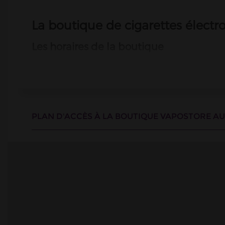
La boutique de cigarettes électr
Les horaires de la boutique
Le magasin de cigarettes électroniques d'Auxerre est ouvert
Comment se rendre à la boutique de cig
La boutique de cigarettes électroniques d'Auxerre se situ
Étienne, dans le centre historique de la ville.
PLAN D'ACCÈS À LA BOUTIQUE VAPOSTORE AU
Les autres boutiques de cigarette éle
VAPOSTORE AUXERRE-LES-CL
Bourgogne-Franche-Comte / Fra
1 Avenue Haussmann Vapostore G
Tel : 03.86.72.99.07