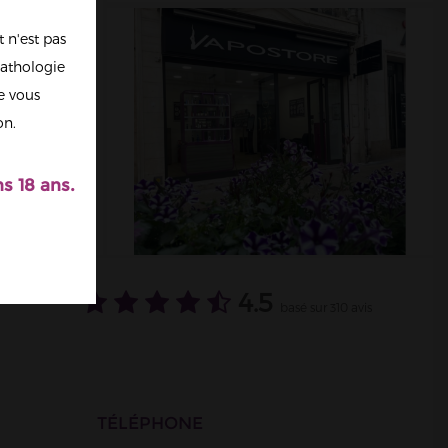
 n'est pas
athologie
re vous
on.
s 18 ans.
4.5
basé sur 310 avis
TÉLÉPHONE