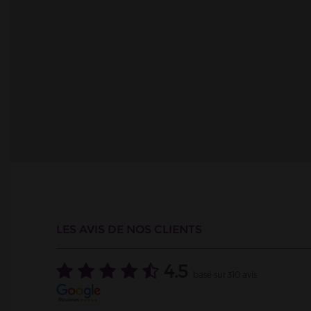
VAPOSTORE BESANÇON - Mag
Bourgogne-Franche-Comte / Fra
3 Place Pasteur,
25000
Besançon
Tel : 03.81.40.46.21
VAPOSTORE CHALON-SUR-SA
Bourgogne-Franche-Comte / Fra
63 Grande Rue , 71100 Chalon-su
Tel : 03.58.93.47.41
LES AVIS DE NOS CLIENTS
4.5
basé sur
310
avis
VAPOSTORE DIJON - Magasin
Bourgogne-Franche-Comte / Fra