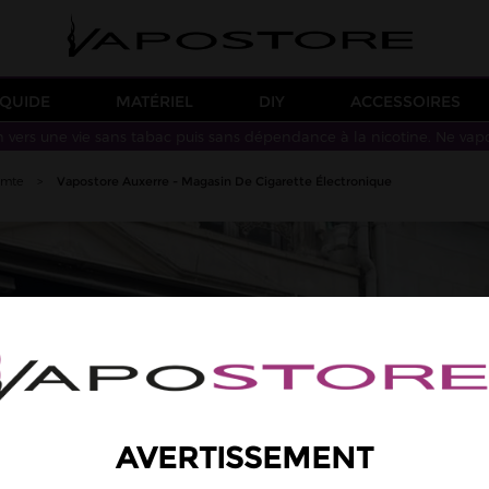
IQUIDE
MATÉRIEL
DIY
ACCESSOIRES
n vers une vie sans tabac puis sans dépendance à la nicotine. Ne vap
omte
>
Vapostore Auxerre - Magasin De Cigarette Électronique
AVERTISSEMENT