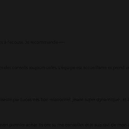
n
'OR - Magasin de cigarette électronique
 et à l'écoute. Je recommande +++
nce
TOISON D'OR 30 E Route de Langres, 21000 Dijon
et des conseils toujours utiles. L’équipe est accueillante et pr
seillé par Lucas très bon relationnel, jeune super dynamique , et à
on premier achat. Ils ont su me conseiller et je suis ravi de m