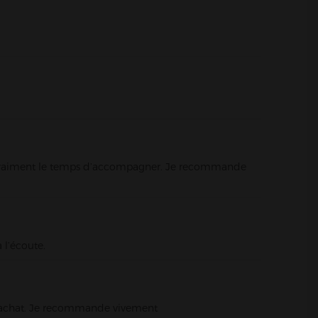
Voir le magasin >
end vraiment le temps d’accompagner. Je recommande
Voir le magasin >
 l’écoute.
on achat. Je recommande vivement