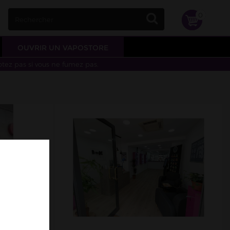
0
OUVRIR UN VAPOSTORE
otez pas si vous ne fumez pas.