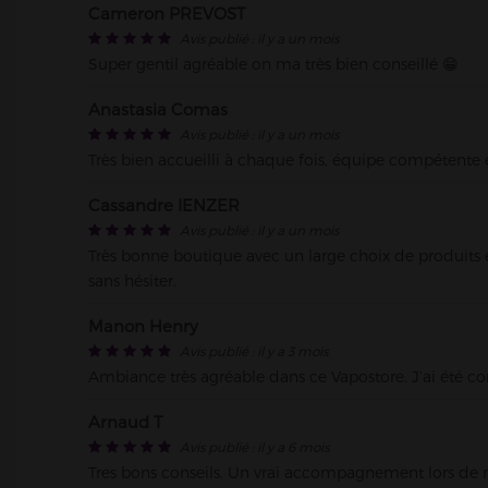
Cameron PREVOST
60, rue des Godrans , 21000 Dijo
Avis publié : il y a un mois
Tel : 03 80 33 39 35
Super gentil agréable on ma très bien conseillé 😁
Anastasia Comas
Avis publié : il y a un mois
VAPOSTORE DIJON TOISON D
Très bien accueilli à chaque fois, équipe compétente
Bourgogne-Franche-Comte / Fra
Cassandre IENZER
Vapostore Centre Commercial LA 
Avis publié : il y a un mois
Tel : 03 80 41 87 93
Très bonne boutique avec un large choix de produits 
sans hésiter.
Manon Henry
Avis publié : il y a 3 mois
Ambiance très agréable dans ce Vapostore. J’ai été con
Arnaud T
Avis publié : il y a 6 mois
Tres bons conseils. Un vrai accompagnement lors de m