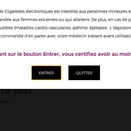
de Cigarettes électroniques est interdite aux personnes mineures et
dée aux femmes enceintes ou qui allaitent. De plus, en cas de p
ulières (maladies cardio-vasculaires, asthme, épilepsie...), Vaposto
commande d'en parler avec votre médecin traitant avant utilisati
ant sur le bouton Entrer, vous certifiez avoir au moin
e (89)
nique