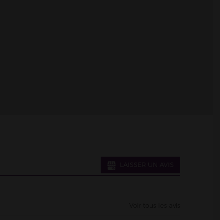
Voir le magasin >
LAISSER UN AVIS
Voir le magasin >
Voir tous les avis