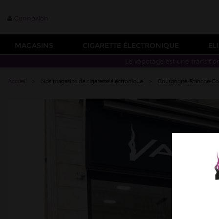
Connexion
MAGASINS
CIGARETTE ÉLECTRONIQUE
EL
Le vapotage est une transitio
Accueil
>
Nos magasins de cigarette électronique
>
Bourgogne-Franche-C