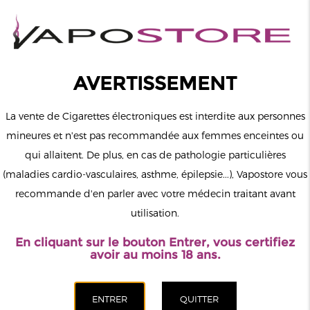
0
Connexion
AVERTISSEMENT
La vente de Cigarettes électroniques est interdite aux personnes
mineures et n'est pas recommandée aux femmes enceintes ou
qui allaitent. De plus, en cas de pathologie particulières
MENU
(maladies cardio-vasculaires, asthme, épilepsie...), Vapostore vous
recommande d'en parler avec votre médecin traitant avant
Le vapotage est une transition vers une vie sans tabac puis sans
utilisation.
dépendance à la nicotine. Ne vapotez pas si vous ne fumez pas.
En cliquant sur le bouton Entrer, vous certifiez
Accueil
>
Nos magasins de cigarette électronique
>
Île de France
avoir au moins 18 ans.
>
Vapostore Bobigny - Magasin De Cigarette Électronique