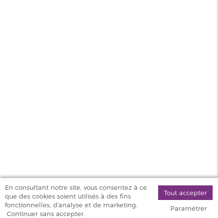
conseiller parfaitement avec
gentillesse et efficacité. Merci encore
pour l’accueil et les conseils, je
recommande sans hésiter
MAGASINS
PRODUITS
AIDE & SERVICES
VAPOSTORE
En consultant notre site, vous consentez à ce
Tout accepter
que des cookies soient utilisés à des fins
©
fonctionnelles, d'analyse et de marketing.
Paramétrer
2026 Vapostore
Continuer sans accepter.