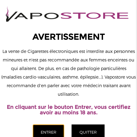
0
Connexion
AVERTISSEMENT
La vente de Cigarettes électroniques est interdite aux personnes
mineures et n'est pas recommandée aux femmes enceintes ou
qui allaitent. De plus, en cas de pathologie particulières
MENU
(maladies cardio-vasculaires, asthme, épilepsie...), Vapostore vous
recommande d'en parler avec votre médecin traitant avant
Le vapotage est une transition vers une vie sans tabac puis sans
utilisation.
dépendance à la nicotine. Ne vapotez pas si vous ne fumez pas.
En cliquant sur le bouton Entrer, vous certifiez
Accueil
>
Matériel
>
Accus
>
Lot de 2 Accus 30A 18650 3500mah
avoir au moins 18 ans.
Listman
CATÉGORIES