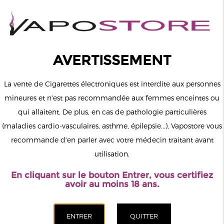
0
Connexion
AVERTISSEMENT
La vente de Cigarettes électroniques est interdite aux personnes
mineures et n'est pas recommandée aux femmes enceintes ou
qui allaitent. De plus, en cas de pathologie particulières
MENU
(maladies cardio-vasculaires, asthme, épilepsie...), Vapostore vous
recommande d'en parler avec votre médecin traitant avant
Le vapotage est une transition vers une vie sans tabac puis sans
utilisation.
dépendance à la nicotine. Ne vapotez pas si vous ne fumez pas.
En cliquant sur le bouton Entrer, vous certifiez
Accueil
>
ELiquide
>
Français
>
Swoke
avoir au moins 18 ans.
CATÉGORIES