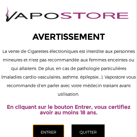
0
Connexion
AVERTISSEMENT
La vente de Cigarettes électroniques est interdite aux personnes
mineures et n'est pas recommandée aux femmes enceintes ou
qui allaitent. De plus, en cas de pathologie particulières
MENU
(maladies cardio-vasculaires, asthme, épilepsie...), Vapostore vous
recommande d'en parler avec votre médecin traitant avant
Le vapotage est une transition vers une vie sans tabac puis sans
utilisation.
dépendance à la nicotine. Ne vapotez pas si vous ne fumez pas.
En cliquant sur le bouton Entrer, vous certifiez
Accueil
>
DIY
>
Arômes
>
Full Moon
>
Black Gold
avoir au moins 18 ans.
CATÉGORIES