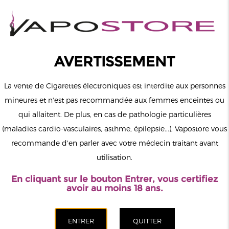
0
Connexion
AVERTISSEMENT
La vente de Cigarettes électroniques est interdite aux personnes
mineures et n'est pas recommandée aux femmes enceintes ou
qui allaitent. De plus, en cas de pathologie particulières
MENU
(maladies cardio-vasculaires, asthme, épilepsie...), Vapostore vous
recommande d'en parler avec votre médecin traitant avant
Le vapotage est une transition vers une vie sans tabac puis sans
utilisation.
dépendance à la nicotine. Ne vapotez pas si vous ne fumez pas.
En cliquant sur le bouton Entrer, vous certifiez
Accueil
>
DIY
>
Arômes
>
O'Jlab
>
Iceberg
avoir au moins 18 ans.
CATÉGORIES