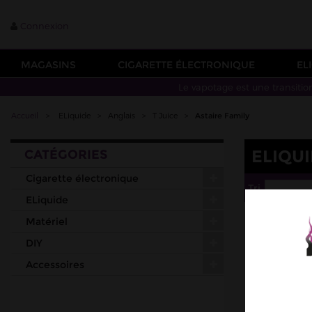
Connexion
MAGASINS
CIGARETTE ÉLECTRONIQUE
EL
Le vapotage est une transitio
Accueil
>
ELiquide
>
Anglais
>
T Juice
>
Astaire Family
ELIQUI
CATÉGORIES
Cigarette électronique
Tri
--
ELiquide
Matériel
DIY
Accessoires