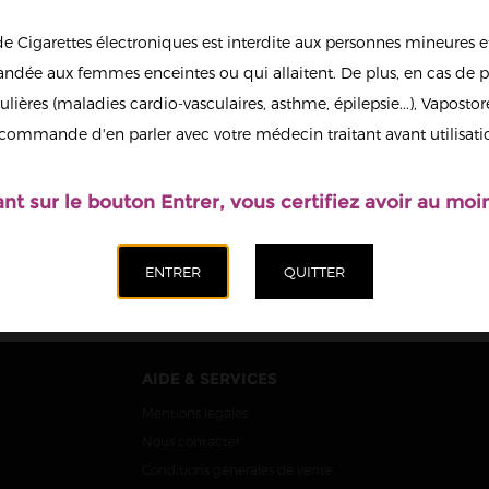
de Cigarettes électroniques est interdite aux personnes mineures et
dée aux femmes enceintes ou qui allaitent. De plus, en cas de p
ulières (maladies cardio-vasculaires, asthme, épilepsie...), Vaposto
E ASTAIRE
BLACK ASTAIRE
RE FAMILY T
ASTAIRE FAMILY T
A
commande d'en parler avec votre médecin traitant avant utilisati
ICE 50ML
JUICE 50ML
19,90 €
19,90 €
ant sur le bouton Entrer, vous certifiez avoir au moin
AIDE & SERVICES
Mentions légales
Nous contacter
Conditions générales de vente