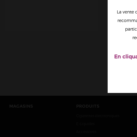
La vente 
recomman
partic
BLU
ASTAI
re
JU
En cliqu
MAGASINS
PRODUITS
Cigarettes électroniques
E-Liquides
Accessoires