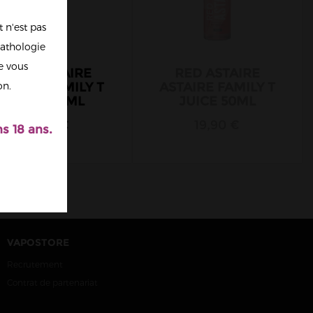
 n'est pas
athologie
re vous
PINK ASTAIRE
RED ASTAIRE
STAIRE FAMILY T
ASTAIRE FAMILY T
on.
JUICE 50ML
JUICE 50ML
19,90 €
19,90 €
s 18 ans.
VAPOSTORE
Recrutement
Contrat de partenariat