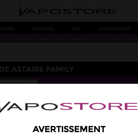
IQUIDE
MATÉRIEL
DIY
ACCESSOIRES
n vers une vie sans tabac puis sans dépendance à la nicotine. Ne vap
DE ASTAIRE FAMILY
AVERTISSEMENT