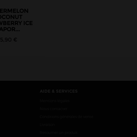
ERMELON
OCONUT
WBERRY ICE
APOR...
15,90 €
AIDE & SERVICES
Mentions légales
Nous contacter
Conditions générales de vente
Livraison
Retourner un produit