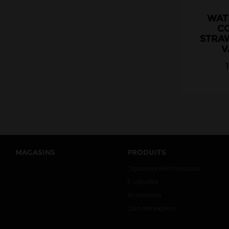
WAT
C
STRA
V
MAGASINS
PRODUITS
Cigarettes électroniques
E-Liquides
Accessoires
Coin des experts