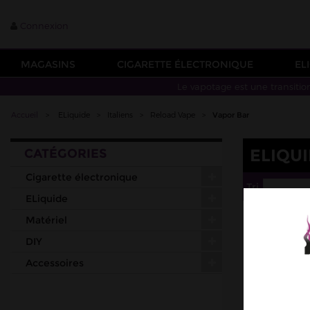
Connexion
MAGASINS
CIGARETTE ÉLECTRONIQUE
EL
Le vapotage est une transitio
Accueil
>
ELiquide
>
Italiens
>
Reload Vape
>
Vapor Bar
ELIQU
CATÉGORIES
Cigarette électronique
Tri
--
ELiquide
Matériel
DIY
Accessoires