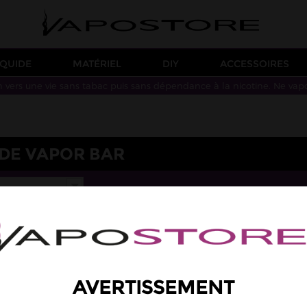
IQUIDE
MATÉRIEL
DIY
ACCESSOIRES
n vers une vie sans tabac puis sans dépendance à la nicotine. Ne vap
IDE VAPOR BAR
AVERTISSEMENT