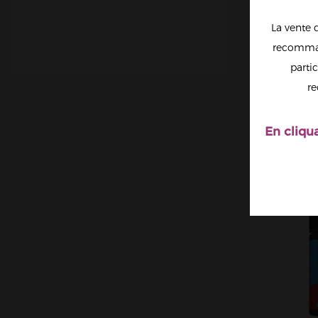
La vente 
recomman
partic
WATE
VAPOR
re
VA
En cliqu