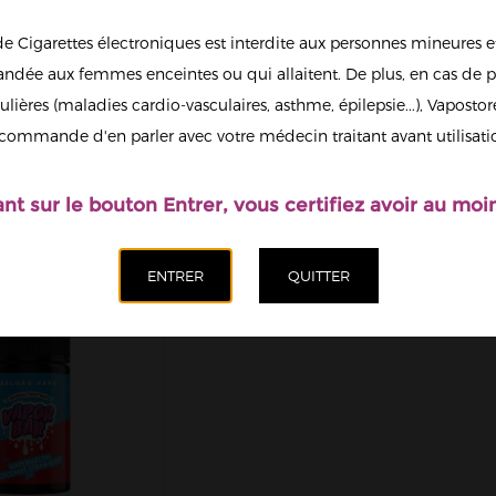
de Cigarettes électroniques est interdite aux personnes mineures et
dée aux femmes enceintes ou qui allaitent. De plus, en cas de p
ulières (maladies cardio-vasculaires, asthme, épilepsie...), Vaposto
RMELON ICE
KIWI MANGO
L
 BAR RELOAD
PASSION FRUIT ICE
VA
commande d'en parler avec votre médecin traitant avant utilisati
PE 50ML
VAPOR BAR...
15,90 €
15,90 €
ant sur le bouton Entrer, vous certifiez avoir au moin