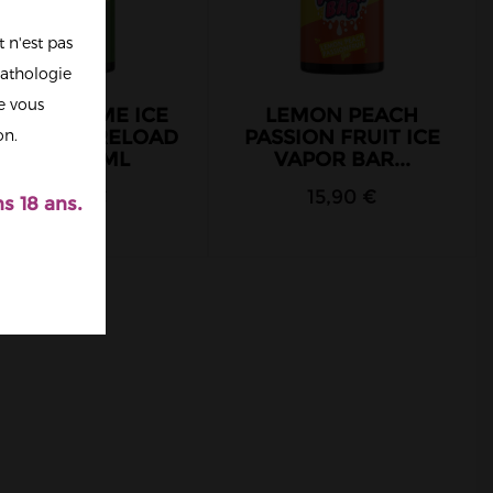
 n'est pas
athologie
re vous
EMON & LIME ICE
LEMON PEACH
POR BAR RELOAD
PASSION FRUIT ICE
on.
VAPE 50ML
VAPOR BAR...
15,90 €
15,90 €
s 18 ans.