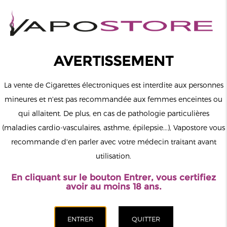
0
Connexion
AVERTISSEMENT
La vente de Cigarettes électroniques est interdite aux personnes
mineures et n'est pas recommandée aux femmes enceintes ou
qui allaitent. De plus, en cas de pathologie particulières
MENU
(maladies cardio-vasculaires, asthme, épilepsie...), Vapostore vous
recommande d'en parler avec votre médecin traitant avant
Le vapotage est une transition vers une vie sans tabac puis sans
utilisation.
dépendance à la nicotine. Ne vapotez pas si vous ne fumez pas.
En cliquant sur le bouton Entrer, vous certifiez
Accueil
>
Matériel
>
Pods Rechargeables
>
Pulp
>
Le Pod
avoir au moins 18 ans.
Switch
CATÉGORIES