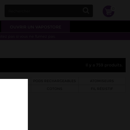
0
OUVRIR UN VAPOSTORE
otez pas si vous ne fumez pas.
Il y a 759 produits.
PODS
PODS RECHARGEABLES
ATOMISEURS
S & ENTRETIENS
COTONS
FIL RÉSISTIF