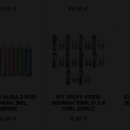
39,90 €
69,90 €
O AURA 2 POD
KIT JPUFF 47000
KI
0MAH 3ML
900MAH 10ML (+ 2 X
3
ASPIRE
10ML 20MG)
16,90 €
16,90 €