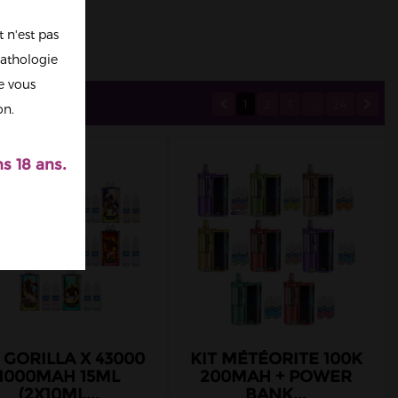
 n'est pas
athologie
re vous
1
2
3
...
24
on.
s 18 ans.
 GORILLA X 43000
KIT MÉTÉORITE 100K
1000MAH 15ML
200MAH + POWER
(2X10ML...
BANK...