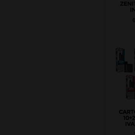
ZENIT
I
CART
10+
IV