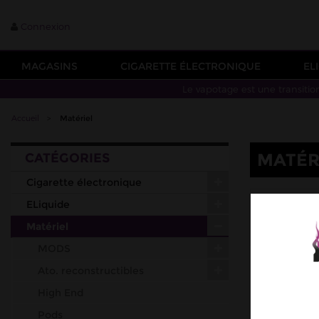
Connexion
MAGASINS
CIGARETTE ÉLECTRONIQUE
EL
Le vapotage est une transitio
Accueil
>
Matériel
MATÉR
CATÉGORIES
Cigarette électronique
MOD
ELiquide
CARTOUCHE
Matériel
SET-UP CO
MODS
Ato. reconstructibles
High End
Pods