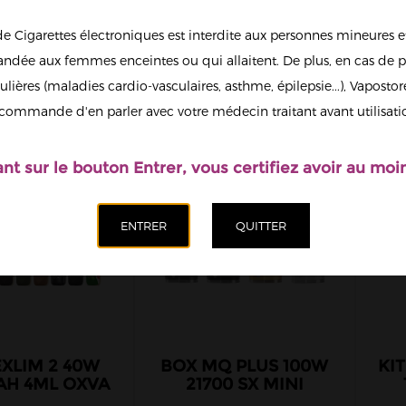
de Cigarettes électroniques est interdite aux personnes mineures et
dée aux femmes enceintes ou qui allaitent. De plus, en cas de p
ulières (maladies cardio-vasculaires, asthme, épilepsie...), Vaposto
commande d'en parler avec votre médecin traitant avant utilisati
ant sur le bouton Entrer, vous certifiez avoir au moin
EXLIM 2 40W
BOX MQ PLUS 100W
KIT
AH 4ML OXVA
21700 SX MINI