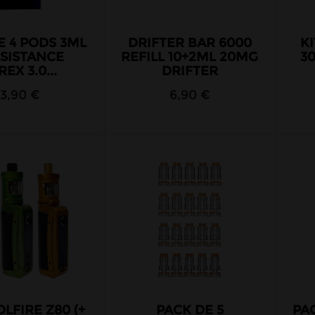
E 4 PODS 3ML
DRIFTER BAR 6000
K
ÉSISTANCE
REFILL 10+2ML 20MG
3
EX 3.0...
DRIFTER
13,90 €
6,90 €
OLFIRE Z80 (+
PACK DE 5
PA