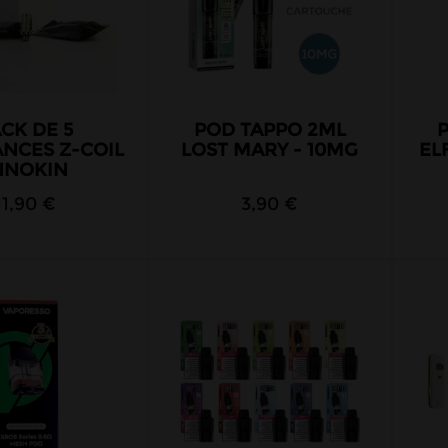
CK DE 5
POD TAPPO 2ML
ANCES Z-COIL
LOST MARY - 10MG
EL
NNOKIN
11,90 €
3,90 €