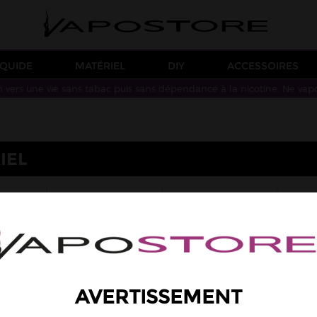
IQUIDE
MATÉRIEL
DIY
ACCESSOIRES
n vers une vie sans tabac puis sans dépendance à la nicotine. Ne vap
IEL
S
ATO. RECONSTRUCTIBLES
HIGH END
S PODS
RÉSISTANCES (MÈCHES)
ACCUS
OUTIL
MPLETS
RÉSISTANCES PRÉ-
FAITES
AVERTISSEMENT