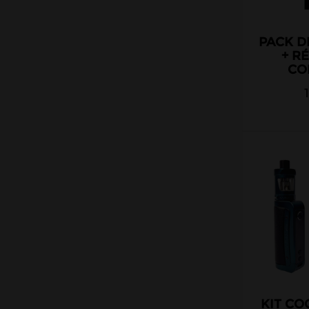
wotofo
x power
PACK D
x-bar
+ R
yooz
COR
KIT CO