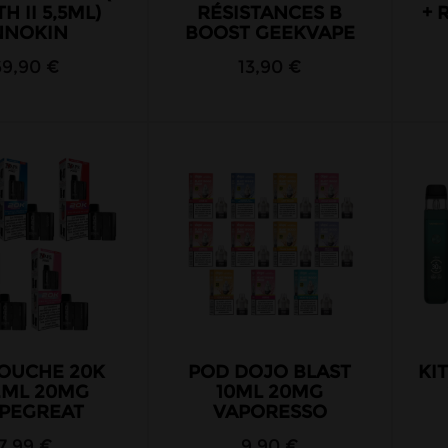
H II 5,5ML)
RÉSISTANCES B
+ 
NNOKIN
BOOST GEEKVAPE
69,90 €
13,90 €
OUCHE 20K
POD DOJO BLAST
KI
2ML 20MG
10ML 20MG
APEGREAT
VAPORESSO
7,99 €
9,90 €