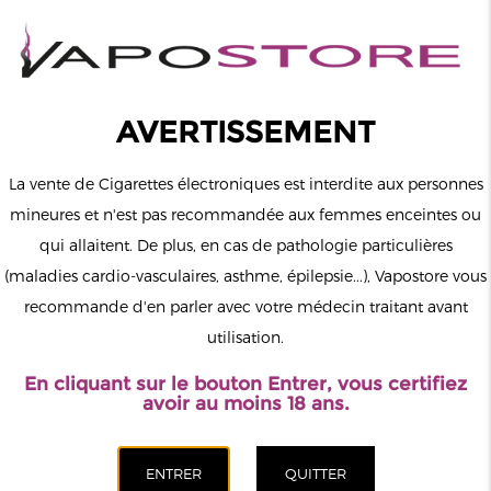
0
Connexion
AVERTISSEMENT
La vente de Cigarettes électroniques est interdite aux personnes
mineures et n'est pas recommandée aux femmes enceintes ou
qui allaitent. De plus, en cas de pathologie particulières
MENU
(maladies cardio-vasculaires, asthme, épilepsie...), Vapostore vous
recommande d'en parler avec votre médecin traitant avant
Le vapotage est une transition vers une vie sans tabac puis sans
utilisation.
dépendance à la nicotine. Ne vapotez pas si vous ne fumez pas.
En cliquant sur le bouton Entrer, vous certifiez
Accueil
>
ELiquide
>
Français
>
Alfaliquid
>
Gaïa Classics
avoir au moins 18 ans.
CATÉGORIES