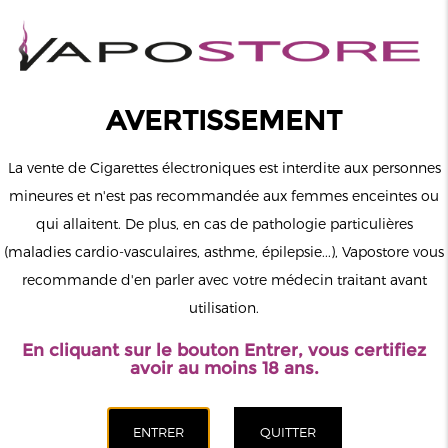
0
Connexion
AVERTISSEMENT
La vente de Cigarettes électroniques est interdite aux personnes
mineures et n'est pas recommandée aux femmes enceintes ou
qui allaitent. De plus, en cas de pathologie particulières
MENU
(maladies cardio-vasculaires, asthme, épilepsie...), Vapostore vous
recommande d'en parler avec votre médecin traitant avant
Le vapotage est une transition vers une vie sans tabac puis sans
utilisation.
dépendance à la nicotine. Ne vapotez pas si vous ne fumez pas.
En cliquant sur le bouton Entrer, vous certifiez
Accueil
>
ELiquide
>
Français
>
Alfaliquid
>
Boissons
avoir au moins 18 ans.
CATÉGORIES