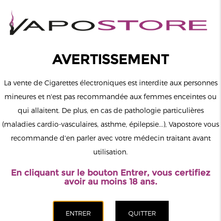
0
Connexion
AVERTISSEMENT
La vente de Cigarettes électroniques est interdite aux personnes
mineures et n'est pas recommandée aux femmes enceintes ou
qui allaitent. De plus, en cas de pathologie particulières
MENU
(maladies cardio-vasculaires, asthme, épilepsie...), Vapostore vous
recommande d'en parler avec votre médecin traitant avant
Le vapotage est une transition vers une vie sans tabac puis sans
utilisation.
dépendance à la nicotine. Ne vapotez pas si vous ne fumez pas.
En cliquant sur le bouton Entrer, vous certifiez
Accueil
>
ELiquide
>
Français
>
La Crypte And Co
>
Dilligaf
avoir au moins 18 ans.
CATÉGORIES