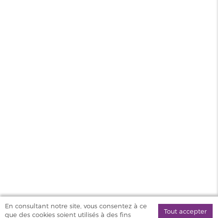
CRYPT LEGEND
DILLIGAF 50ML
19,90 €
MAGASINS
PRODUITS
AIDE & SERVICES
VAPOSTORE
En consultant notre site, vous consentez à ce
Tout accepter
que des cookies soient utilisés à des fins
©