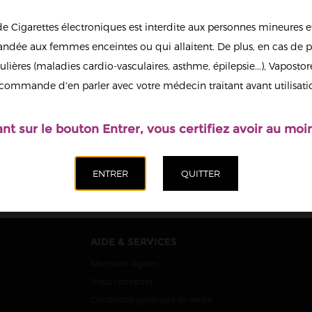
de Cigarettes électroniques est interdite aux personnes mineures et
dée aux femmes enceintes ou qui allaitent. De plus, en cas de p
ulières (maladies cardio-vasculaires, asthme, épilepsie...), Vaposto
 E-LLUSION
ÉSIME 50ML
commande d'en parler avec votre médecin traitant avant utilisati
18,90 €
ant sur le bouton Entrer, vous certifiez avoir au moin
AIDE & SERVICES
Mentions légales
Nous contacter
Conditions générales de vente