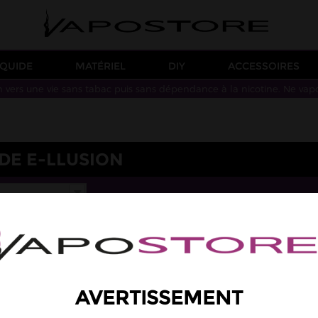
IQUIDE
MATÉRIEL
DIY
ACCESSOIRES
n vers une vie sans tabac puis sans dépendance à la nicotine. Ne vap
DE E-LLUSION
AVERTISSEMENT