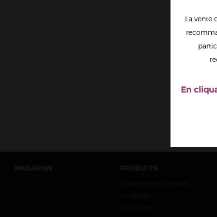
La vente 
recomman
partic
MAGIK
MILL
re
En cliqu
MAGASINS
PRODUITS
Cigarettes électroniques
E-Liquides
Accessoires