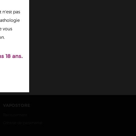
 n'est pas
athologie
re vous
on.
s 18 ans.
VAPOSTORE
Recrutement
Contrat de partenariat