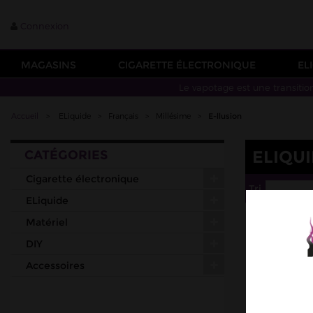
Connexion
MAGASINS
CIGARETTE ÉLECTRONIQUE
EL
Le vapotage est une transitio
Accueil
>
ELiquide
>
Français
>
Millésime
>
E-llusion
ELIQUI
CATÉGORIES
Cigarette électronique
Tri
--
ELiquide
Matériel
DIY
Accessoires