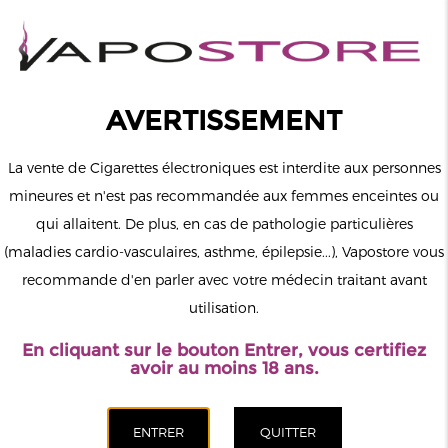
0
Connexion
AVERTISSEMENT
La vente de Cigarettes électroniques est interdite aux personnes
mineures et n'est pas recommandée aux femmes enceintes ou
qui allaitent. De plus, en cas de pathologie particulières
MENU
(maladies cardio-vasculaires, asthme, épilepsie...), Vapostore vous
recommande d'en parler avec votre médecin traitant avant
Le vapotage est une transition vers une vie sans tabac puis sans
utilisation.
dépendance à la nicotine. Ne vapotez pas si vous ne fumez pas.
En cliquant sur le bouton Entrer, vous certifiez
Accueil
>
ELiquide
>
Américains
>
Five Pawns
>
The Plume
avoir au moins 18 ans.
Room
CATÉGORIES