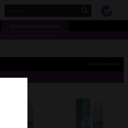
0
OUVRIR UN VAPOSTORE
otez pas si vous ne fumez pas.
Il y a 12 produits.