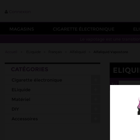
Connexion
MAGASINS
CIGARETTE ÉLECTRONIQUE
EL
Le vapotage est une transitio
Accueil
>
ELiquide
>
Français
>
Alfaliquid
>
Alfaliquid Vapostore
ELIQU
CATÉGORIES
Cigarette électronique
Tri
--
ELiquide
Matériel
DIY
Accessoires