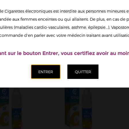
de Cigarettes électroniques est interdite aux personnes mineures et
dée aux femmes enceintes ou qui allaitent. De plus, en cas de p
ulières (maladies cardio-vasculaires, asthme, épilepsie...), Vaposto
-M 50/50
FR4 50/50
M
POSTORE
VAPOSTORE
7
commande d'en parler avec votre médecin traitant avant utilisati
LASSICS
CLASSICS
IQUID 50ML
ALFALIQUID 50ML
ant sur le bouton Entrer, vous certifiez avoir au moin
19,90 €
19,90 €