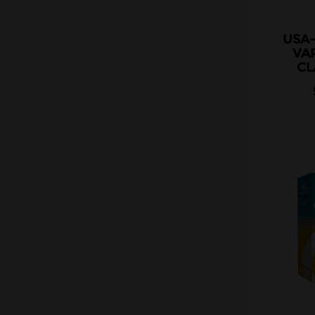
USA-
VA
CL