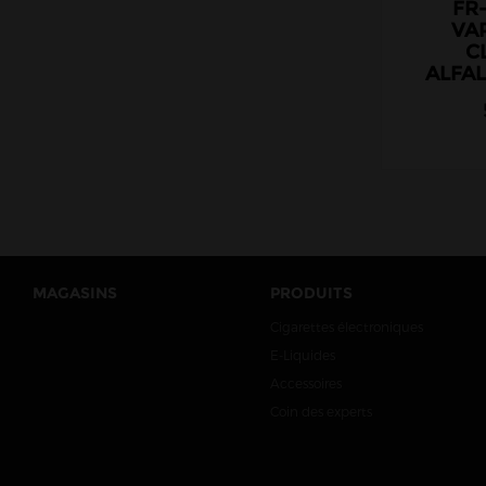
FR
VA
C
ALFAL
MAGASINS
PRODUITS
Cigarettes électroniques
E-Liquides
Accessoires
Coin des experts