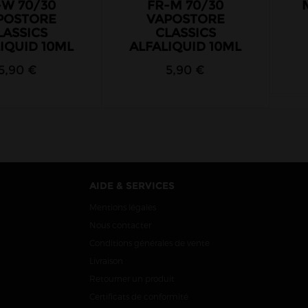
-W 70/30
FR-M 70/30
POSTORE
VAPOSTORE
LASSICS
CLASSICS
IQUID 10ML
ALFALIQUID 10ML
5,90 €
5,90 €
AIDE & SERVICES
Mentions légales
Nous contacter
Conditions générales de vente
Livraison
Retourner un produit
Certificats de conformité