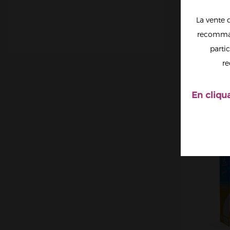
La vente 
recomman
partic
FR
VA
re
C
ALFAL
En cliqu