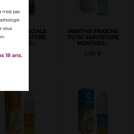
 n'est pas
athologie
re vous
ENTHE GLACIALE
MENTHE FRAÎCHE
0/30 VAPOSTORE
70/30 VAPOSTORE
on.
MENTHES...
MENTHES...
5,90 €
5,90 €
s 18 ans.