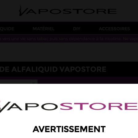
IQUIDE
MATÉRIEL
DIY
ACCESSOIRES
n vers une vie sans tabac puis sans dépendance à la nicotine. Ne vap
IDE ALFALIQUID VAPOSTORE
AVERTISSEMENT