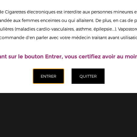
Ajoute
de Cigarettes électroniques est interdite aux personnes mineures et
dée aux femmes enceintes ou qui allaitent. De plus, en cas de p
ulières (maladies cardio-vasculaires, asthme, épilepsie...), Vaposto
Afficher en
commande d'en parler avec votre médecin traitant avant utilisati
grand
ant sur le bouton Entrer, vous certifiez avoir au moin