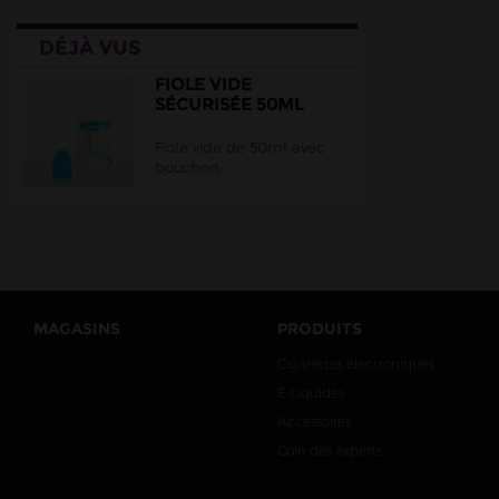
DÉJÀ VUS
FIOLE VIDE
SÉCURISÉE 50ML
Fiole vide de 50ml avec
bouchon...
MAGASINS
PRODUITS
Cigarettes électroniques
E-Liquides
Accessoires
Coin des experts