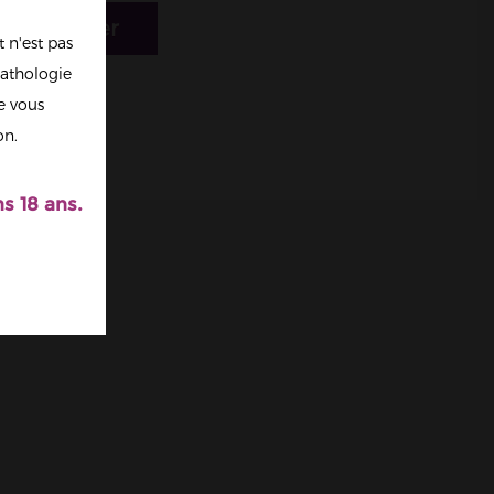
r au panier
 n'est pas
athologie
re vous
on.
s 18 ans.