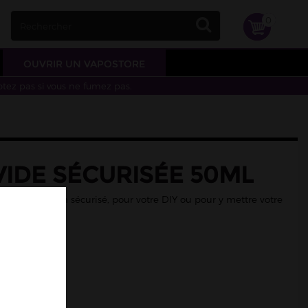
0
OUVRIR UN VAPOSTORE
otez pas si vous ne fumez pas.
VIDE SÉCURISÉE 50ML
 avec bouchon sécurisé, pour votre DIY ou pour y mettre votre