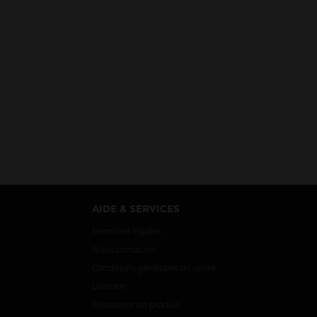
AIDE & SERVICES
Mentions légales
Nous contacter
Conditions générales de vente
Livraison
Retourner un produit