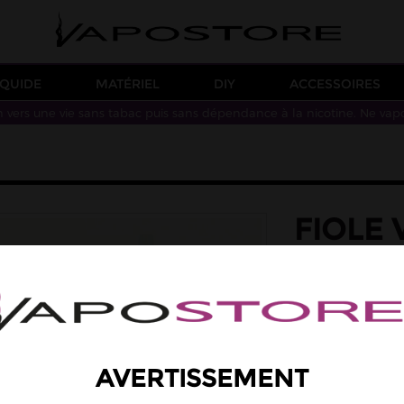
IQUIDE
MATÉRIEL
DIY
ACCESSOIRES
n vers une vie sans tabac puis sans dépendance à la nicotine. Ne vap
FIOLE 
Fiole vide de 50ml
liquide préféré.
1,90 €
Quantité
AVERTISSEMENT