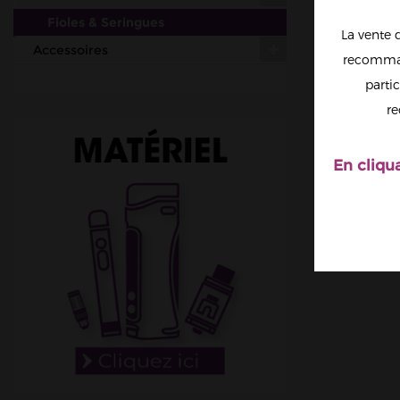
Fioles & Seringues
La vente 
Accessoires
recomman
partic
re
En cliqu