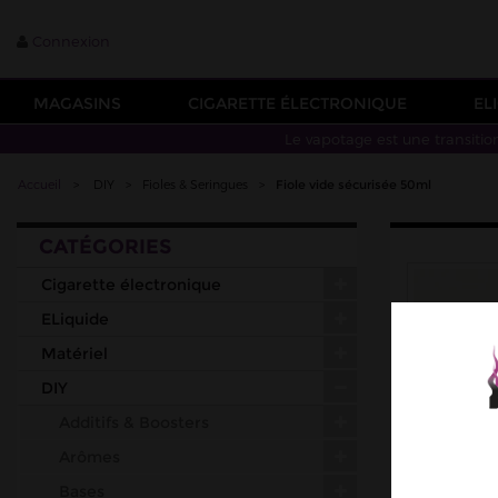
Connexion
MAGASINS
CIGARETTE ÉLECTRONIQUE
EL
Le vapotage est une transitio
Accueil
>
DIY
>
Fioles & Seringues
>
Fiole vide sécurisée 50ml
CATÉGORIES
Cigarette électronique
ELiquide
Matériel
DIY
Additifs & Boosters
Arômes
Bases