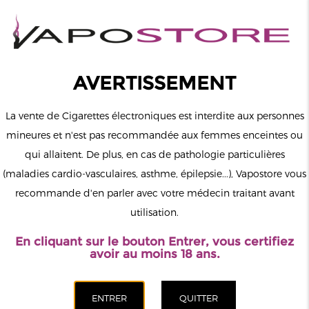
0
Connexion
AVERTISSEMENT
La vente de Cigarettes électroniques est interdite aux personnes
mineures et n'est pas recommandée aux femmes enceintes ou
qui allaitent. De plus, en cas de pathologie particulières
MENU
(maladies cardio-vasculaires, asthme, épilepsie...), Vapostore vous
recommande d'en parler avec votre médecin traitant avant
Le vapotage est une transition vers une vie sans tabac puis sans
utilisation.
dépendance à la nicotine. Ne vapotez pas si vous ne fumez pas.
En cliquant sur le bouton Entrer, vous certifiez
Accueil
>
DIY
>
Arômes
>
EliquidFrance
>
Ananas Arome
avoir au moins 18 ans.
EliquidFrance 10ml
CATÉGORIES