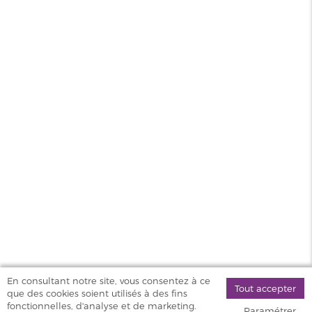
FICHE TECHNIQUE
Type de
Résistances
matériel
Résistances
plus de 1 ohm
MAGASINS
PRODUITS
AIDE & SERVICES
VAPOSTORE
En consultant notre site, vous consentez à ce
Tout accepter
que des cookies soient utilisés à des fins
©
fonctionnelles, d'analyse et de marketing.
Paramétrer