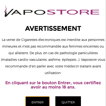
0
Connexion
AVERTISSEMENT
La vente de Cigarettes électroniques est interdite aux personnes
mineures et n'est pas recommandée aux femmes enceintes ou
qui allaitent. De plus, en cas de pathologie particulières
MENU
(maladies cardio-vasculaires, asthme, épilepsie...), Vapostore vous
recommande d'en parler avec votre médecin traitant avant
Le vapotage est une transition vers une vie sans tabac puis sans
utilisation.
dépendance à la nicotine. Ne vapotez pas si vous ne fumez pas.
En cliquant sur le bouton Entrer, vous certifiez
Accueil
>
Matériel
>
Résistances (mèches)
>
Pack 5 resistances
avoir au moins 18 ans.
BVC Aspire
CATÉGORIES