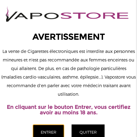
0
Connexion
AVERTISSEMENT
La vente de Cigarettes électroniques est interdite aux personnes
mineures et n'est pas recommandée aux femmes enceintes ou
qui allaitent. De plus, en cas de pathologie particulières
MENU
(maladies cardio-vasculaires, asthme, épilepsie...), Vapostore vous
recommande d'en parler avec votre médecin traitant avant
Le vapotage est une transition vers une vie sans tabac puis sans
utilisation.
dépendance à la nicotine. Ne vapotez pas si vous ne fumez pas.
En cliquant sur le bouton Entrer, vous certifiez
Accueil
>
ELiquide
>
Sel de Nicotine
>
Vapostore
>
Fruits
avoir au moins 18 ans.
Rouges Nic Salt Vapostore 10ml
CATÉGORIES