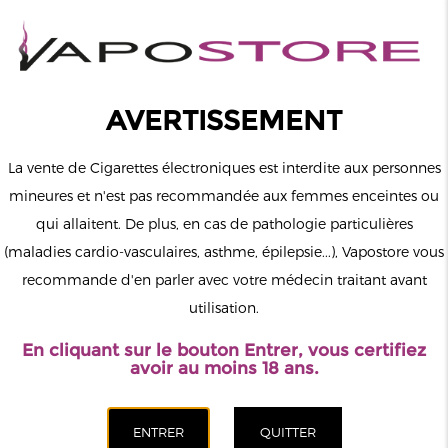
0
Connexion
AVERTISSEMENT
La vente de Cigarettes électroniques est interdite aux personnes
mineures et n'est pas recommandée aux femmes enceintes ou
qui allaitent. De plus, en cas de pathologie particulières
MENU
(maladies cardio-vasculaires, asthme, épilepsie...), Vapostore vous
recommande d'en parler avec votre médecin traitant avant
Le vapotage est une transition vers une vie sans tabac puis sans
utilisation.
dépendance à la nicotine. Ne vapotez pas si vous ne fumez pas.
En cliquant sur le bouton Entrer, vous certifiez
Accueil
>
ELiquide
>
Français
>
Alfaliquid
>
Latakia 70/30
avoir au moins 18 ans.
Classics Alfaliquid 10ml
CATÉGORIES