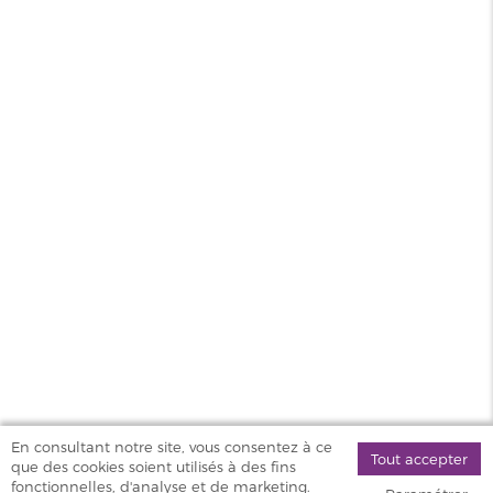
Saveur
Gourmand, Fruité
Contenance
100ml
PG/VG
50/50
Pays
UK
MAGASINS
PRODUITS
AIDE & SERVICES
VAPOSTORE
En consultant notre site, vous consentez à ce
Tout accepter
que des cookies soient utilisés à des fins
©
fonctionnelles, d'analyse et de marketing.