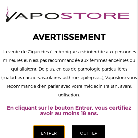
0
Connexion
AVERTISSEMENT
La vente de Cigarettes électroniques est interdite aux personnes
mineures et n'est pas recommandée aux femmes enceintes ou
qui allaitent. De plus, en cas de pathologie particulières
MENU
(maladies cardio-vasculaires, asthme, épilepsie...), Vapostore vous
recommande d'en parler avec votre médecin traitant avant
Le vapotage est une transition vers une vie sans tabac puis sans
utilisation.
dépendance à la nicotine. Ne vapotez pas si vous ne fumez pas.
En cliquant sur le bouton Entrer, vous certifiez
Accueil
>
ELiquide
>
Anglais
>
Drifter
>
Banane Glacée Drifter
avoir au moins 18 ans.
100ml
CATÉGORIES