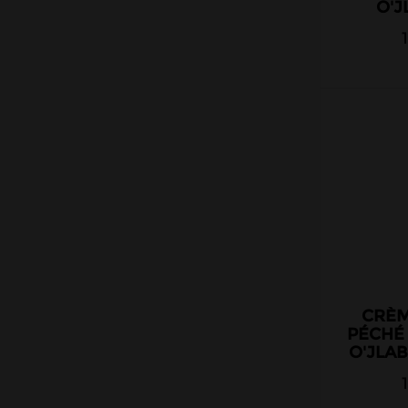
O'J
CRÈM
PÉCHÉ
O'JLA