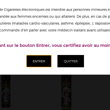
de Cigarettes électroniques est interdite aux personnes mineures et
dée aux femmes enceintes ou qui allaitent. De plus, en cas de p
ulières (maladies cardio-vasculaires, asthme, épilepsie...), Vaposto
 AU CITRON
TARTE PÉCAN PÉCHÉ
F
 GOURMAND
GOURMAND O'JLAB
P
commande d'en parler avec votre médecin traitant avant utilisati
AB 50ML...
50ML 00MG
19,90 €
19,90 €
ant sur le bouton Entrer, vous certifiez avoir au moin