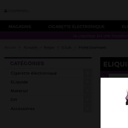
Connexion
MAGASINS
CIGARETTE ÉLECTRONIQUE
EL
Le vapotage est une transitio
Accueil
>
ELiquide
>
Belges
>
O'JLab
>
Péché Gourmand
ELIQU
CATÉGORIES
Cigarette électronique
Tri
--
ELiquide
Matériel
DIY
Accessoires