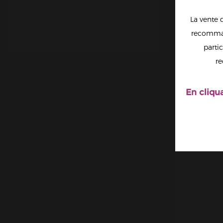
La vente 
recomman
partic
TARTE
PÉCHÉ
re
O'JL
En cliqu