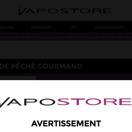
IQUIDE
MATÉRIEL
DIY
ACCESSOIRES
n vers une vie sans tabac puis sans dépendance à la nicotine. Ne vap
IDE PÉCHÉ GOURMAND
AVERTISSEMENT