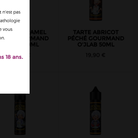
 n'est pas
athologie
re vous
OU DE CARAMEL
TARTE ABRICOT
ÉCHÉ GOURMAND
PÉCHÉ GOURMAND
on.
O'JLAB 50ML
O'JLAB 50ML
19,90 €
19,90 €
s 18 ans.